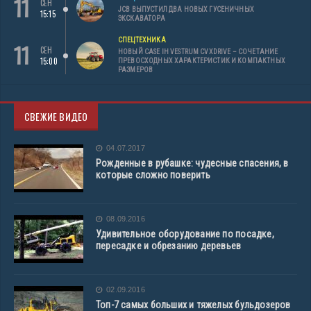
11
СЕН
JCB ВЫПУСТИЛ ДВА НОВЫХ ГУСЕНИЧНЫХ
15:15
ЭКСКАВАТОРА
СПЕЦТЕХНИКА
11
СЕН
НОВЫЙ CASE IH VESTRUM CVXDRIVE – СОЧЕТАНИЕ
15:00
ПРЕВОСХОДНЫХ ХАРАКТЕРИСТИК И КОМПАКТНЫХ
РАЗМЕРОВ
СВЕЖИЕ ВИДЕО
04.07.2017
Рожденные в рубашке: чудесные спасения, в
которые сложно поверить
08.09.2016
Удивительное оборудование по посадке,
пересадке и обрезанию деревьев
02.09.2016
Топ-7 самых больших и тяжелых бульдозеров