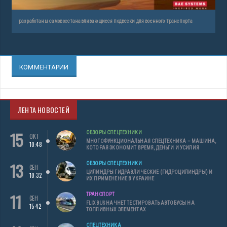
разработаны самовосстанавливающиеся подвески для военного транспорта
КОММЕНТАРИИ
ЛЕНТА НОВОСТЕЙ
15
ОБЗОРЫ СПЕЦТЕХНИКИ
ОКТ
МНОГОФУНКЦИОНАЛЬНАЯ СПЕЦТЕХНИКА – МАШИНА,
10:48
КОТОРАЯ ЭКОНОМИТ ВРЕМЯ, ДЕНЬГИ И УСИЛИЯ
13
ОБЗОРЫ СПЕЦТЕХНИКИ
СЕН
ЦИЛИНДРЫ ГИДРАВЛИЧЕСКИЕ (ГИДРОЦИЛИНДРЫ) И
10:32
ИХ ПРИМЕНЕНИЕ В УКРАИНЕ
11
ТРАНСПОРТ
СЕН
FLIXBUS НАЧНЕТ ТЕСТИРОВАТЬ АВТОБУСЫ НА
15:42
ТОПЛИВНЫХ ЭЛЕМЕНТАХ
СПЕЦТЕХНИКА