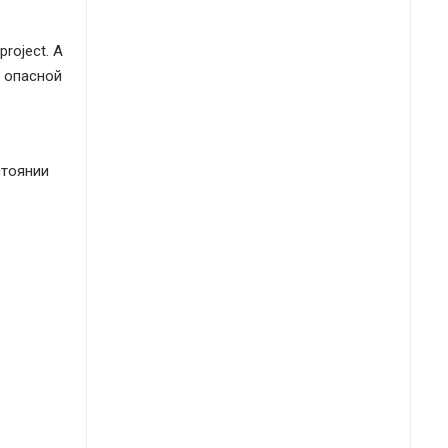
roject. А
в опасной
стоянии