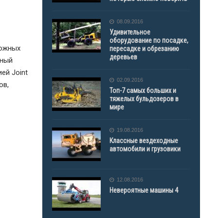
08.09.2016
Удивительное
оборудование по посадке,
ложных
пересадке и обрезанию
деревьев
тный
ей Joint
02.09.2016
ов,
Топ-7 самых больших и
тяжелых бульдозеров в
мире
19.08.2016
Классные вездеходные
автомобили и грузовики
12.08.2016
Невероятные машины 4