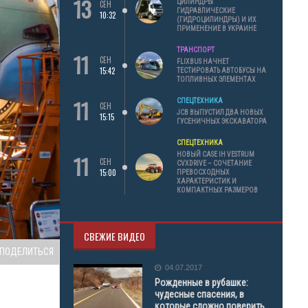
13
ЦИЛИНДРЫ
СЕН
ГИДРАВЛИЧЕСКИЕ
10:32
(ГИДРОЦИЛИНДРЫ) И ИХ
ПРИМЕНЕНИЕ В УКРАИНЕ
ТРАНСПОРТ
11
СЕН
FLIXBUS НАЧНЕТ
15:42
ТЕСТИРОВАТЬ АВТОБУСЫ НА
ТОПЛИВНЫХ ЭЛЕМЕНТАХ
11
СПЕЦТЕХНИКА
СЕН
JCB ВЫПУСТИЛ ДВА НОВЫХ
15:15
ГУСЕНИЧНЫХ ЭКСКАВАТОРА
СПЕЦТЕХНИКА
11
НОВЫЙ CASE IH VESTRUM
СЕН
CVXDRIVE – СОЧЕТАНИЕ
15:00
ПРЕВОСХОДНЫХ
ХАРАКТЕРИСТИК И
КОМПАКТНЫХ РАЗМЕРОВ
СВЕЖИЕ ВИДЕО
ПОДЕЛИТЬСЯ
04.07.2017
Рожденные в рубашке:
чудесные спасения, в
которые сложно поверить