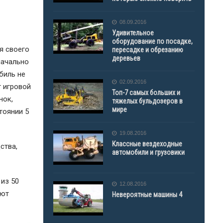
08.09.2016
Удивительное
оборудование по посадке,
я своего
пересадке и обрезанию
деревьев
начально
биль не
02.09.2016
т игровой
Топ-7 самых больших и
нок,
тяжелых бульдозеров в
мире
тоянии 5
19.08.2016
Классные вездеходные
ства,
автомобили и грузовики
из 50
12.08.2016
еют
Невероятные машины 4