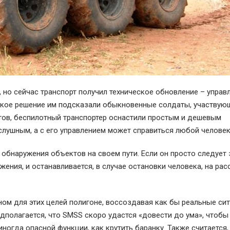
но сейчас транспорт получил техническое обновление – управ
акое решение им подсказали обыкновенные солдаты, участвую
ов, беспилотный транспортер оснастили простым и дешевым
ослушным, а с его управлением может справиться любой челове
обнаружения объектов на своем пути. Если он просто следует 
ения, и останавливается, в случае остановки человека, на рас
ом для этих целей полигоне, воссоздавая как бы реальные сит
дполагается, что SMSS скоро удастся «довести до ума», чтобы
ногда опасной функции, как крутить баранку. Также считается,