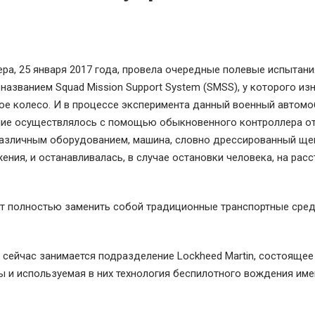
ра, 25 января 2017 года, провела очередные полевые испытани
азванием Squad Mission Support System (SMSS), у которого из
евое колесо. И в процессе эксперимента данный военный автомо
ение осуществлялось с помощью обыкновенного контроллера о
 различным оборудованием, машина, словно дрессированный ще
ения, и останавливалась, в случае остановки человека, на расс
ут полностью заменить собой традиционные транспортные сред
сейчас занимается подразделение Lockheed Martin, состоящее 
ины и используемая в них технология беспилотного вождения им