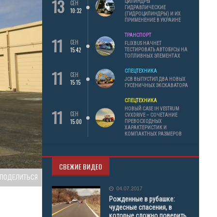
13
ЦИЛИНДРЫ
СЕН
ГИДРАВЛИЧЕСКИЕ
10:32
(ГИДРОЦИЛИНДРЫ) И ИХ
ПРИМЕНЕНИЕ В УКРАИНЕ
ТРАНСПОРТ
11
СЕН
FLIXBUS НАЧНЕТ
15:42
ТЕСТИРОВАТЬ АВТОБУСЫ НА
ТОПЛИВНЫХ ЭЛЕМЕНТАХ
11
СПЕЦТЕХНИКА
СЕН
JCB ВЫПУСТИЛ ДВА НОВЫХ
15:15
ГУСЕНИЧНЫХ ЭКСКАВАТОРА
СПЕЦТЕХНИКА
11
НОВЫЙ CASE IH VESTRUM
СЕН
CVXDRIVE – СОЧЕТАНИЕ
15:00
ПРЕВОСХОДНЫХ
ХАРАКТЕРИСТИК И
КОМПАКТНЫХ РАЗМЕРОВ
СВЕЖИЕ ВИДЕО
ПОДЕЛИТЬСЯ
04.07.2017
Рожденные в рубашке:
чудесные спасения, в
которые сложно поверить