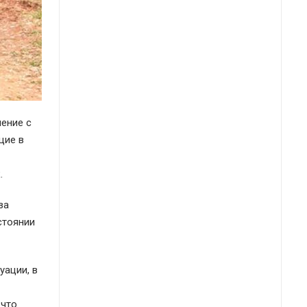
ление с
щие в
к.
за
стоянии
уации, в
 что