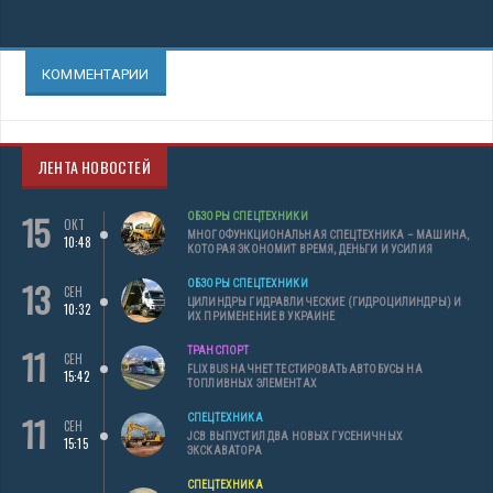
КОММЕНТАРИИ
ЛЕНТА НОВОСТЕЙ
15
ОБЗОРЫ СПЕЦТЕХНИКИ
ОКТ
МНОГОФУНКЦИОНАЛЬНАЯ СПЕЦТЕХНИКА – МАШИНА,
10:48
КОТОРАЯ ЭКОНОМИТ ВРЕМЯ, ДЕНЬГИ И УСИЛИЯ
13
ОБЗОРЫ СПЕЦТЕХНИКИ
СЕН
ЦИЛИНДРЫ ГИДРАВЛИЧЕСКИЕ (ГИДРОЦИЛИНДРЫ) И
10:32
ИХ ПРИМЕНЕНИЕ В УКРАИНЕ
11
ТРАНСПОРТ
СЕН
FLIXBUS НАЧНЕТ ТЕСТИРОВАТЬ АВТОБУСЫ НА
15:42
ТОПЛИВНЫХ ЭЛЕМЕНТАХ
11
СПЕЦТЕХНИКА
СЕН
JCB ВЫПУСТИЛ ДВА НОВЫХ ГУСЕНИЧНЫХ
15:15
ЭКСКАВАТОРА
СПЕЦТЕХНИКА