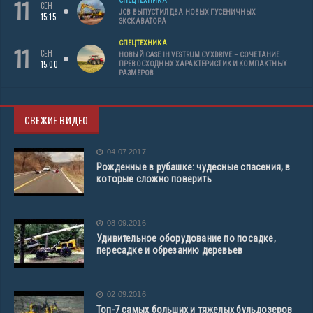
11
СПЕЦТЕХНИКА
СЕН
JCB ВЫПУСТИЛ ДВА НОВЫХ ГУСЕНИЧНЫХ
15:15
ЭКСКАВАТОРА
СПЕЦТЕХНИКА
11
СЕН
НОВЫЙ CASE IH VESTRUM CVXDRIVE – СОЧЕТАНИЕ
15:00
ПРЕВОСХОДНЫХ ХАРАКТЕРИСТИК И КОМПАКТНЫХ
РАЗМЕРОВ
СВЕЖИЕ ВИДЕО
04.07.2017
Рожденные в рубашке: чудесные спасения, в
которые сложно поверить
08.09.2016
Удивительное оборудование по посадке,
пересадке и обрезанию деревьев
02.09.2016
Топ-7 самых больших и тяжелых бульдозеров