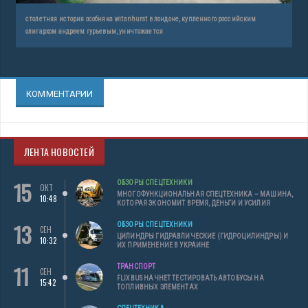
столетняя история особняка witanhurst в лондоне, купленного российским
олигархом андреем гурьевым, уничтожается
КОММЕНТАРИИ
ЛЕНТА НОВОСТЕЙ
15
ОБЗОРЫ СПЕЦТЕХНИКИ
ОКТ
МНОГОФУНКЦИОНАЛЬНАЯ СПЕЦТЕХНИКА – МАШИНА,
10:48
КОТОРАЯ ЭКОНОМИТ ВРЕМЯ, ДЕНЬГИ И УСИЛИЯ
13
ОБЗОРЫ СПЕЦТЕХНИКИ
СЕН
ЦИЛИНДРЫ ГИДРАВЛИЧЕСКИЕ (ГИДРОЦИЛИНДРЫ) И
10:32
ИХ ПРИМЕНЕНИЕ В УКРАИНЕ
11
ТРАНСПОРТ
СЕН
FLIXBUS НАЧНЕТ ТЕСТИРОВАТЬ АВТОБУСЫ НА
15:42
ТОПЛИВНЫХ ЭЛЕМЕНТАХ