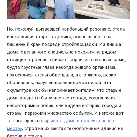
Но, пожалуй, вызвавшей наибольший резонанс, стала
инсталляция старого домика, подвешенного на
башенный кран посреди стройплощадки. Из днища
дома, сделанного специально похожим на рядом
стоящие строения, свисают корни, его оконные рамы,
будто грустные глаза некогда живого организма,
покосились, стены обветшали, а его жизнь, резко
оборвалась, нарушенная неведомой силой. Эта
скульптура как бы напоминает жителям, что старые
дома когда-то были частью города, создавая их
неповторимый облик, они видели историю города и
страны, пережили множество событий. И негоже вот
так вот просто
вырывать дома из «насиженного
места»
, строя на их местах технологичные здания из
бетона и стекла.