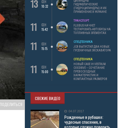
13
ЦИЛИНДРЫ
СЕН
ГИДРАВЛИЧЕСКИЕ
10:32
(ГИДРОЦИЛИНДРЫ) И ИХ
ПРИМЕНЕНИЕ В УКРАИНЕ
ТРАНСПОРТ
11
СЕН
FLIXBUS НАЧНЕТ
15:42
ТЕСТИРОВАТЬ АВТОБУСЫ НА
ТОПЛИВНЫХ ЭЛЕМЕНТАХ
11
СПЕЦТЕХНИКА
СЕН
JCB ВЫПУСТИЛ ДВА НОВЫХ
15:15
ГУСЕНИЧНЫХ ЭКСКАВАТОРА
СПЕЦТЕХНИКА
11
НОВЫЙ CASE IH VESTRUM
СЕН
CVXDRIVE – СОЧЕТАНИЕ
15:00
ПРЕВОСХОДНЫХ
ХАРАКТЕРИСТИК И
КОМПАКТНЫХ РАЗМЕРОВ
СВЕЖИЕ ВИДЕО
ПОДЕЛИТЬСЯ
04.07.2017
Рожденные в рубашке:
чудесные спасения, в
которые сложно поверить