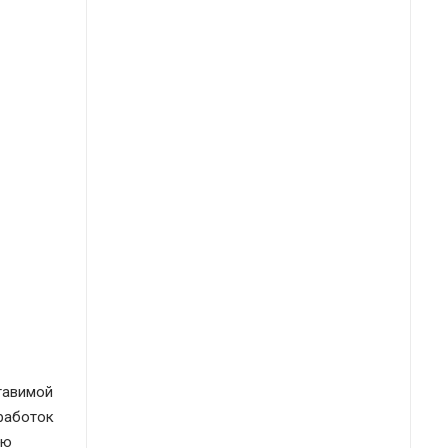
тавимой
зработок
ую