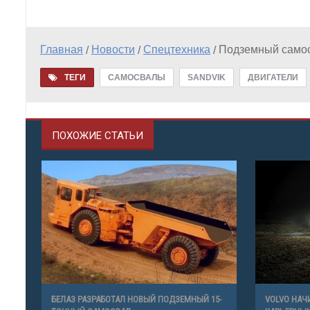
Главная
Новости
Спецтехника
Подземный самос
/
/
/
ТЕГИ
САМОСВАЛЫ
SANDVIK
ДВИГАТЕЛИ
ПОХОЖИЕ СТАТЬИ
БЕЛАЗ РАЗРАБОТАЛ НОВЫЙ ПОДЗЕМНЫЙ 15-
VOLVO НАЧ