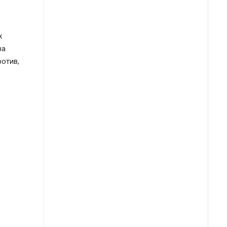
х
за
отив,