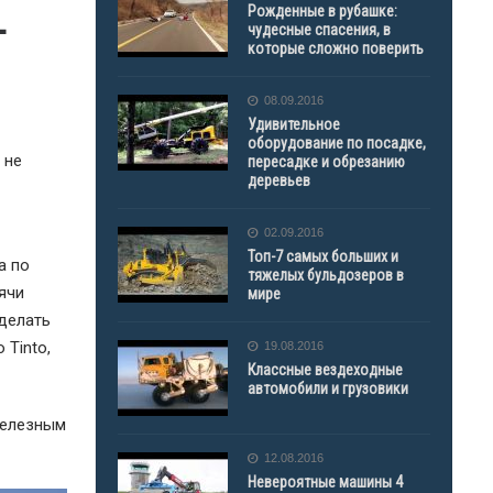
Рожденные в рубашке:
-
чудесные спасения, в
которые сложно поверить
08.09.2016
Удивительное
оборудование по посадке,
 не
пересадке и обрезанию
деревьев
02.09.2016
Топ-7 самых больших и
а по
тяжелых бульдозеров в
ячи
мире
сделать
 Tinto,
19.08.2016
Классные вездеходные
автомобили и грузовики
железным
12.08.2016
Невероятные машины 4