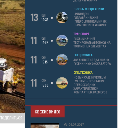
ДЕНЬГИ И УСИЛИЯ
ОБЗОРЫ СПЕЦТЕХНИКИ
13
ЦИЛИНДРЫ
СЕН
ГИДРАВЛИЧЕСКИЕ
10:32
(ГИДРОЦИЛИНДРЫ) И ИХ
ПРИМЕНЕНИЕ В УКРАИНЕ
ТРАНСПОРТ
11
СЕН
FLIXBUS НАЧНЕТ
15:42
ТЕСТИРОВАТЬ АВТОБУСЫ НА
ТОПЛИВНЫХ ЭЛЕМЕНТАХ
11
СПЕЦТЕХНИКА
СЕН
JCB ВЫПУСТИЛ ДВА НОВЫХ
15:15
ГУСЕНИЧНЫХ ЭКСКАВАТОРА
СПЕЦТЕХНИКА
11
НОВЫЙ CASE IH VESTRUM
СЕН
CVXDRIVE – СОЧЕТАНИЕ
15:00
ПРЕВОСХОДНЫХ
ХАРАКТЕРИСТИК И
КОМПАКТНЫХ РАЗМЕРОВ
СВЕЖИЕ ВИДЕО
ПОДЕЛИТЬСЯ
04.07.2017