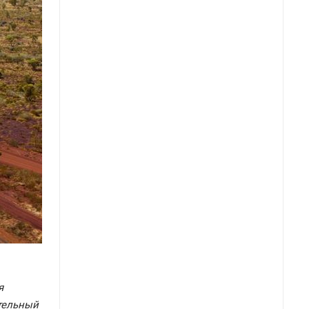
я
тельный