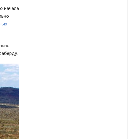
to начала
льно
ных
льно
араберду.