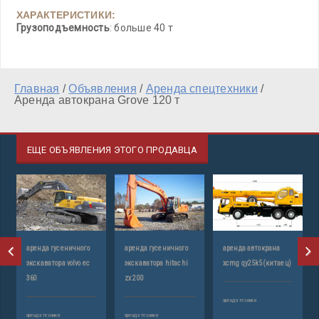
ХАРАКТЕРИСТИКИ:
Грузоподъемность
: больше 40 т
Главная
/
Объявления
/
Аренда спецтехники
/
Аренда автокрана Grove 120 т
ЕЩЕ ОБЪЯВЛЕНИЯ ЭТОГО ПРОДАВЦА
-
аренда гусеничного
аренда гусеничного
аренда автокрана
ar
экскаватора volvo ec
экскаватора hitachi
xcmg qy25k5(китаец)
360
zx 200
аренда техники
аренда техники
аренда техники