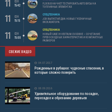
11
СЕН
FLIXBUS НАЧНЕТ ТЕСТИРОВАТЬ АВТОБУСЫ НА
15:42
ТОПЛИВНЫХ ЭЛЕМЕНТАХ
11
СПЕЦТЕХНИКА
СЕН
JCB ВЫПУСТИЛ ДВА НОВЫХ ГУСЕНИЧНЫХ
15:15
ЭКСКАВАТОРА
СПЕЦТЕХНИКА
11
СЕН
НОВЫЙ CASE IH VESTRUM CVXDRIVE – СОЧЕТАНИЕ
15:00
ПРЕВОСХОДНЫХ ХАРАКТЕРИСТИК И КОМПАКТНЫХ
РАЗМЕРОВ
СВЕЖИЕ ВИДЕО
04.07.2017
Рожденные в рубашке: чудесные спасения, в
которые сложно поверить
08.09.2016
Удивительное оборудование по посадке,
пересадке и обрезанию деревьев