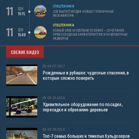
11
СПЕЦТЕХНИКА
СЕН
JCB ВЫПУСТИЛ ДВА НОВЫХ ГУСЕНИЧНЫХ
15:15
ЭКСКАВАТОРА
СПЕЦТЕХНИКА
11
СЕН
НОВЫЙ CASE IH VESTRUM CVXDRIVE – СОЧЕТАНИЕ
15:00
ПРЕВОСХОДНЫХ ХАРАКТЕРИСТИК И КОМПАКТНЫХ
РАЗМЕРОВ
СВЕЖИЕ ВИДЕО
04.07.2017
Рожденные в рубашке: чудесные спасения, в
которые сложно поверить
08.09.2016
Удивительное оборудование по посадке,
пересадке и обрезанию деревьев
02.09.2016
Топ-7 самых больших и тяжелых бульдозеров