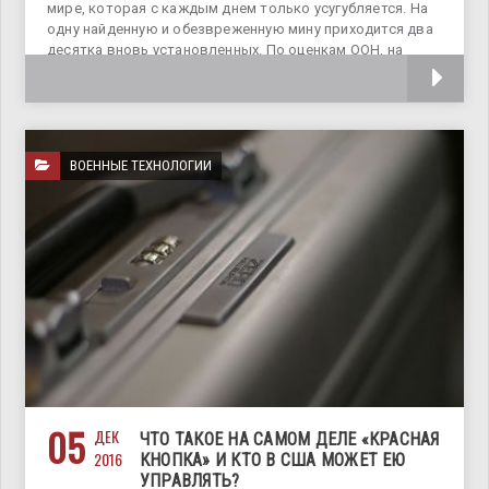
мире, которая с каждым днем только усугубляется. На
одну найденную и обезвреженную мину приходится два
десятка вновь установленных. По оценкам ООН, на
сегодняшний день в земле
ВОЕННЫЕ ТЕХНОЛОГИИ
05
ДЕК
ЧТО ТАКОЕ НА САМОМ ДЕЛЕ «КРАСНАЯ
2016
КНОПКА» И КТО В США МОЖЕТ ЕЮ
УПРАВЛЯТЬ?