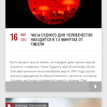
16
МАР
ЧАСЫ СУДНОГО ДНЯ: ЧЕЛОВЕЧЕСТВО
2017
НАХОДИТСЯ В 1,5 МИНУТАХ ОТ
ГИБЕЛИ
Быть может, вы не знали, но каждый день жизнь нашей
планеты отмеряют Часы Судного дня (Doomsday Clock).
Эти виртуальные часы изобрела еще в 1947 году группа
ученых-ядерщиков из Манхэттенского проекта, которые
стояли у истоков создания атомного оружия. При
поддержке ежемесячного
ВОЕННЫЕ ТЕХНОЛОГИИ