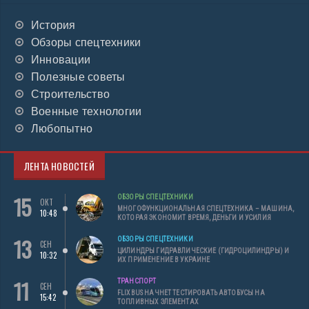
История
Обзоры спецтехники
Инновации
Полезные советы
Строительство
Военные технологии
Любопытно
ЛЕНТА НОВОСТЕЙ
15
ОБЗОРЫ СПЕЦТЕХНИКИ
ОКТ
МНОГОФУНКЦИОНАЛЬНАЯ СПЕЦТЕХНИКА – МАШИНА,
10:48
КОТОРАЯ ЭКОНОМИТ ВРЕМЯ, ДЕНЬГИ И УСИЛИЯ
13
ОБЗОРЫ СПЕЦТЕХНИКИ
СЕН
ЦИЛИНДРЫ ГИДРАВЛИЧЕСКИЕ (ГИДРОЦИЛИНДРЫ) И
10:32
ИХ ПРИМЕНЕНИЕ В УКРАИНЕ
11
ТРАНСПОРТ
СЕН
FLIXBUS НАЧНЕТ ТЕСТИРОВАТЬ АВТОБУСЫ НА
15:42
ТОПЛИВНЫХ ЭЛЕМЕНТАХ