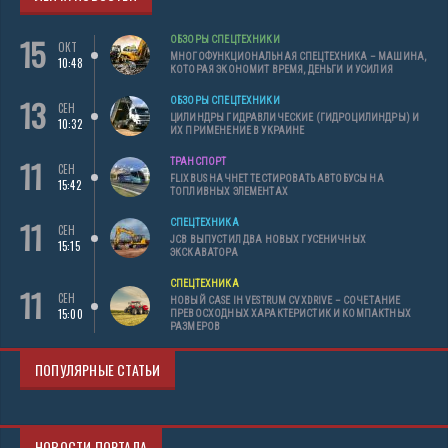
15
ОБЗОРЫ СПЕЦТЕХНИКИ
ОКТ
МНОГОФУНКЦИОНАЛЬНАЯ СПЕЦТЕХНИКА – МАШИНА,
10:48
КОТОРАЯ ЭКОНОМИТ ВРЕМЯ, ДЕНЬГИ И УСИЛИЯ
13
ОБЗОРЫ СПЕЦТЕХНИКИ
СЕН
ЦИЛИНДРЫ ГИДРАВЛИЧЕСКИЕ (ГИДРОЦИЛИНДРЫ) И
10:32
ИХ ПРИМЕНЕНИЕ В УКРАИНЕ
11
ТРАНСПОРТ
СЕН
FLIXBUS НАЧНЕТ ТЕСТИРОВАТЬ АВТОБУСЫ НА
15:42
ТОПЛИВНЫХ ЭЛЕМЕНТАХ
11
СПЕЦТЕХНИКА
СЕН
JCB ВЫПУСТИЛ ДВА НОВЫХ ГУСЕНИЧНЫХ
15:15
ЭКСКАВАТОРА
СПЕЦТЕХНИКА
11
СЕН
НОВЫЙ CASE IH VESTRUM CVXDRIVE – СОЧЕТАНИЕ
15:00
ПРЕВОСХОДНЫХ ХАРАКТЕРИСТИК И КОМПАКТНЫХ
РАЗМЕРОВ
ПОПУЛЯРНЫЕ СТАТЬИ
НОВОСТИ ПОРТАЛА