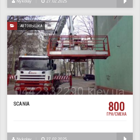
Nykolay
27.02.2025
АВТОВЫШКА
800
SCANIA
ГРН/СМЕНА
Аренда автовышки 18м, 22м, 26м, 28м, 33м 38м 40м, 50
Nykolay
27.02.2025