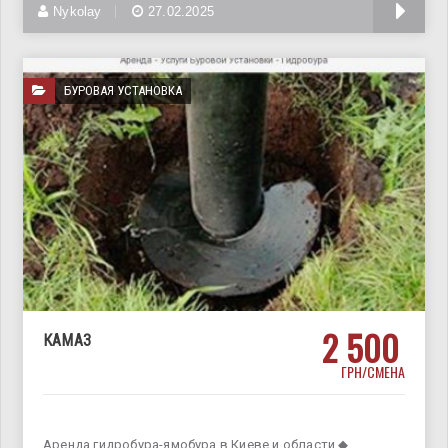
Бурение под сваи
Nykolay
27.02.2025
БУРОВАЯ УСТАНОВКА
2 500
КАМАЗ
ГРН/СМЕНА
Аренда гидробура-ямобура в Киеве и области ◆