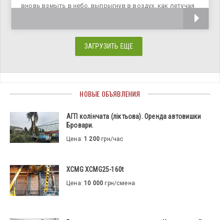
вновь взмыть в небо, выпрыгнув в воздух, как летучая
рыба. А вот беспилотник AquaMav умеет
ЗАГРУЗИТЬ ЕЩЕ
НОВЫЕ ОБЪЯВЛЕНИЯ
АГП колінчата (ліктьова). Оренда автовишки
Бровари.
Цена:
1 200
грн/час
XCMG XCMG25-160t
Цена:
10 000
грн/смена