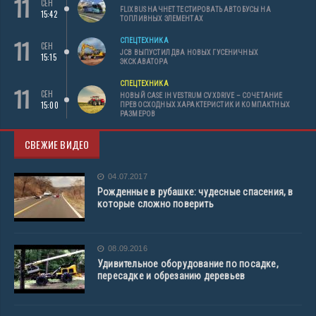
11
СЕН
FLIXBUS НАЧНЕТ ТЕСТИРОВАТЬ АВТОБУСЫ НА
15:42
ТОПЛИВНЫХ ЭЛЕМЕНТАХ
11
СПЕЦТЕХНИКА
СЕН
JCB ВЫПУСТИЛ ДВА НОВЫХ ГУСЕНИЧНЫХ
15:15
ЭКСКАВАТОРА
СПЕЦТЕХНИКА
11
СЕН
НОВЫЙ CASE IH VESTRUM CVXDRIVE – СОЧЕТАНИЕ
15:00
ПРЕВОСХОДНЫХ ХАРАКТЕРИСТИК И КОМПАКТНЫХ
РАЗМЕРОВ
СВЕЖИЕ ВИДЕО
04.07.2017
Рожденные в рубашке: чудесные спасения, в
которые сложно поверить
08.09.2016
Удивительное оборудование по посадке,
пересадке и обрезанию деревьев