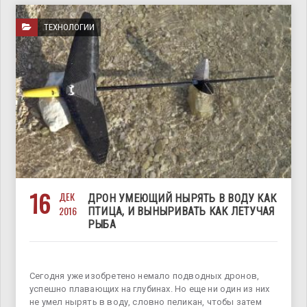
ТЕХНОЛОГИИ
16
ДЕК
ДРОН УМЕЮЩИЙ НЫРЯТЬ В ВОДУ КАК
2016
ПТИЦА, И ВЫНЫРИВАТЬ КАК ЛЕТУЧАЯ
РЫБА
Сегодня уже изобретено немало подводных дронов,
успешно плавающих на глубинах. Но еще ни один из них
не умел нырять в воду, словно пеликан, чтобы затем