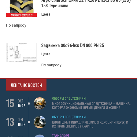
Агро сільгосп шини 23.1 R26 PETLAS BD 65 (С/Х)
153 Туреччина
Цена:
По запросу
Задвижка 30с964нж DN 800 PN 25
Цена:
По запросу
ЛЕНТА НОВОСТЕЙ
15
ОБЗОРЫ СПЕЦТЕХНИКИ
ОКТ
МНОГОФУНКЦИОНАЛЬНАЯ СПЕЦТЕХНИКА – МАШИНА,
10:48
КОТОРАЯ ЭКОНОМИТ ВРЕМЯ, ДЕНЬГИ И УСИЛИЯ
13
ОБЗОРЫ СПЕЦТЕХНИКИ
СЕН
ЦИЛИНДРЫ ГИДРАВЛИЧЕСКИЕ (ГИДРОЦИЛИНДРЫ) И
10:32
ИХ ПРИМЕНЕНИЕ В УКРАИНЕ
ТРАНСПОРТ