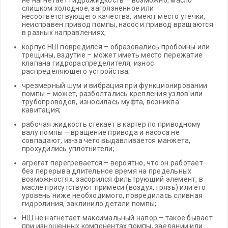
не нагнетает гидрожидкость – возможно, масло
слишком холодное, загрязненное или
несоответствующего качества, имеют место утечки,
неисправен привод помпы, насос и привод вращаются
в разных направлениях;
корпус НШ повредился – образовались пробоины или
трещины, вздутие – может иметь место пережатие
клапана гидрораспределителя, износ
распределяющего устройства;
чрезмерный шум и вибрация при функционировании
помпы – может, разболтались крепления узлов или
трубопроводов, износилась муфта, возникла
кавитация;
рабочая жидкость стекает в картер по приводному
валу помпы – вращение привода и насоса не
совпадают, из-за чего выдавливается манжета,
прохудились уплотнители;
агрегат перегревается – вероятно, что он работает
без перерыва длительное время на предельных
возможностях, засорился фильтрующий элемент, в
масле присутствуют примеси (воздух, грязь) или его
уровень ниже необходимого, повредилась сливная
гидролиния, заклинило детали помпы;
НШ не нагнетает максимальный напор – такое бывает
при изношенных компонентах помпы, заедании или