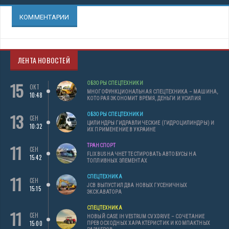
КОММЕНТАРИИ
ЛЕНТА НОВОСТЕЙ
15
ОБЗОРЫ СПЕЦТЕХНИКИ
ОКТ
МНОГОФУНКЦИОНАЛЬНАЯ СПЕЦТЕХНИКА – МАШИНА,
10:48
КОТОРАЯ ЭКОНОМИТ ВРЕМЯ, ДЕНЬГИ И УСИЛИЯ
13
ОБЗОРЫ СПЕЦТЕХНИКИ
СЕН
ЦИЛИНДРЫ ГИДРАВЛИЧЕСКИЕ (ГИДРОЦИЛИНДРЫ) И
10:32
ИХ ПРИМЕНЕНИЕ В УКРАИНЕ
11
ТРАНСПОРТ
СЕН
FLIXBUS НАЧНЕТ ТЕСТИРОВАТЬ АВТОБУСЫ НА
15:42
ТОПЛИВНЫХ ЭЛЕМЕНТАХ
11
СПЕЦТЕХНИКА
СЕН
JCB ВЫПУСТИЛ ДВА НОВЫХ ГУСЕНИЧНЫХ
15:15
ЭКСКАВАТОРА
СПЕЦТЕХНИКА
11
СЕН
НОВЫЙ CASE IH VESTRUM CVXDRIVE – СОЧЕТАНИЕ
15:00
ПРЕВОСХОДНЫХ ХАРАКТЕРИСТИК И КОМПАКТНЫХ