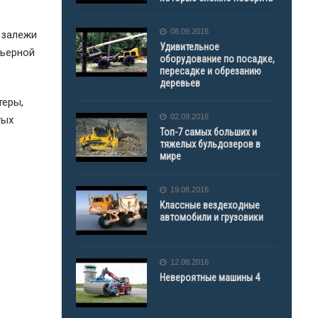
08.09.2016
 залежи
Удивительное
рьерной
оборудование по посадке,
пересадке и обрезанию
деревьев
теры,
02.09.2016
тых
Топ-7 самых больших и
тяжелых бульдозеров в
мире
19.08.2016
Классные вездеходные
автомобили и грузовики
12.08.2016
Невероятные машины 4