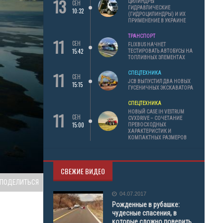
13
ЦИЛИНДРЫ
СЕН
ГИДРАВЛИЧЕСКИЕ
10:32
(ГИДРОЦИЛИНДРЫ) И ИХ
ПРИМЕНЕНИЕ В УКРАИНЕ
ТРАНСПОРТ
11
СЕН
FLIXBUS НАЧНЕТ
15:42
ТЕСТИРОВАТЬ АВТОБУСЫ НА
ТОПЛИВНЫХ ЭЛЕМЕНТАХ
11
СПЕЦТЕХНИКА
СЕН
JCB ВЫПУСТИЛ ДВА НОВЫХ
15:15
ГУСЕНИЧНЫХ ЭКСКАВАТОРА
СПЕЦТЕХНИКА
11
НОВЫЙ CASE IH VESTRUM
СЕН
CVXDRIVE – СОЧЕТАНИЕ
15:00
ПРЕВОСХОДНЫХ
ХАРАКТЕРИСТИК И
КОМПАКТНЫХ РАЗМЕРОВ
СВЕЖИЕ ВИДЕО
ПОДЕЛИТЬСЯ
04.07.2017
Рожденные в рубашке:
чудесные спасения, в
которые сложно поверить