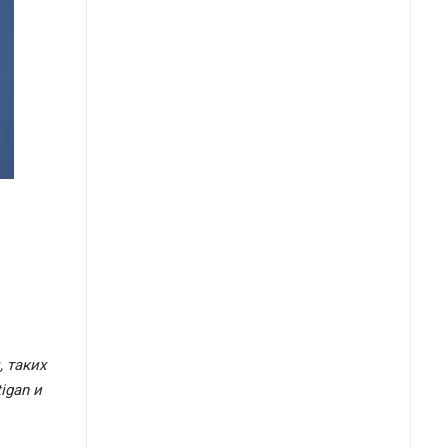
 таких
igan и