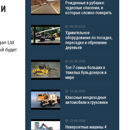
Рожденные в рубашке:
ии
чудесные спасения, в
которые сложно поверить
08.09.2016
Удивительное
оборудование по посадке,
an Ltd
пересадке и обрезанию
деревьев
ый будет
02.09.2016
Топ-7 самых больших и
тяжелых бульдозеров в
мире
19.08.2016
Классные вездеходные
автомобили и грузовики
12.08.2016
Невероятные машины 4