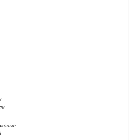
и
ли.
никовые
й