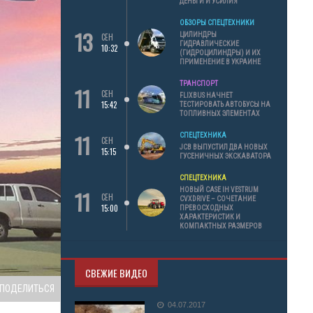
ДЕНЬГИ И УСИЛИЯ
ОБЗОРЫ СПЕЦТЕХНИКИ
13
ЦИЛИНДРЫ
СЕН
ГИДРАВЛИЧЕСКИЕ
10:32
(ГИДРОЦИЛИНДРЫ) И ИХ
ПРИМЕНЕНИЕ В УКРАИНЕ
ТРАНСПОРТ
11
СЕН
FLIXBUS НАЧНЕТ
15:42
ТЕСТИРОВАТЬ АВТОБУСЫ НА
ТОПЛИВНЫХ ЭЛЕМЕНТАХ
11
СПЕЦТЕХНИКА
СЕН
JCB ВЫПУСТИЛ ДВА НОВЫХ
15:15
ГУСЕНИЧНЫХ ЭКСКАВАТОРА
СПЕЦТЕХНИКА
11
НОВЫЙ CASE IH VESTRUM
СЕН
CVXDRIVE – СОЧЕТАНИЕ
15:00
ПРЕВОСХОДНЫХ
ХАРАКТЕРИСТИК И
КОМПАКТНЫХ РАЗМЕРОВ
СВЕЖИЕ ВИДЕО
ПОДЕЛИТЬСЯ
04.07.2017