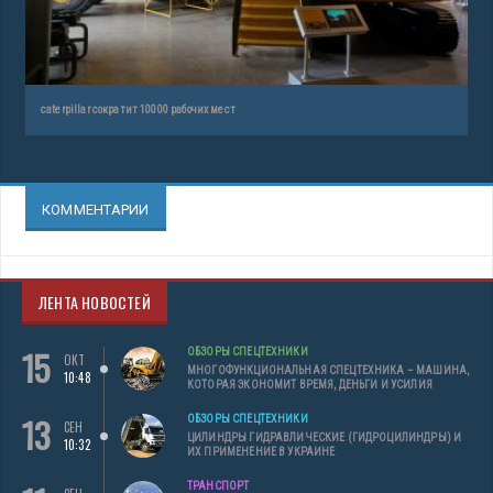
caterpillar сократит 10000 рабочих мест
КОММЕНТАРИИ
ЛЕНТА НОВОСТЕЙ
15
ОБЗОРЫ СПЕЦТЕХНИКИ
ОКТ
МНОГОФУНКЦИОНАЛЬНАЯ СПЕЦТЕХНИКА – МАШИНА,
10:48
КОТОРАЯ ЭКОНОМИТ ВРЕМЯ, ДЕНЬГИ И УСИЛИЯ
13
ОБЗОРЫ СПЕЦТЕХНИКИ
СЕН
ЦИЛИНДРЫ ГИДРАВЛИЧЕСКИЕ (ГИДРОЦИЛИНДРЫ) И
10:32
ИХ ПРИМЕНЕНИЕ В УКРАИНЕ
ТРАНСПОРТ