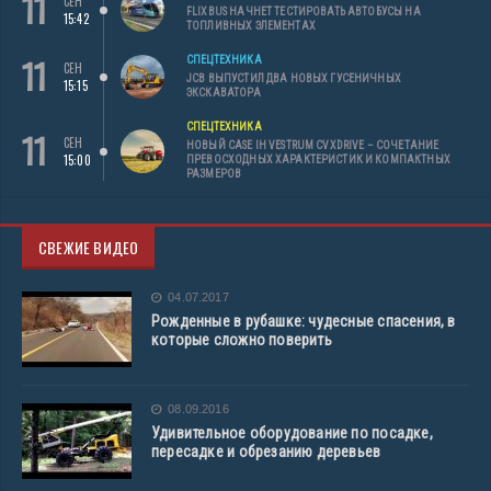
11
СЕН
FLIXBUS НАЧНЕТ ТЕСТИРОВАТЬ АВТОБУСЫ НА
15:42
ТОПЛИВНЫХ ЭЛЕМЕНТАХ
11
СПЕЦТЕХНИКА
СЕН
JCB ВЫПУСТИЛ ДВА НОВЫХ ГУСЕНИЧНЫХ
15:15
ЭКСКАВАТОРА
СПЕЦТЕХНИКА
11
СЕН
НОВЫЙ CASE IH VESTRUM CVXDRIVE – СОЧЕТАНИЕ
15:00
ПРЕВОСХОДНЫХ ХАРАКТЕРИСТИК И КОМПАКТНЫХ
РАЗМЕРОВ
СВЕЖИЕ ВИДЕО
04.07.2017
Рожденные в рубашке: чудесные спасения, в
которые сложно поверить
08.09.2016
Удивительное оборудование по посадке,
пересадке и обрезанию деревьев