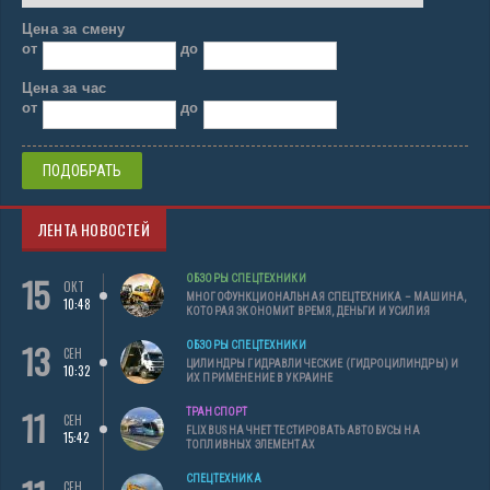
Цена за смену
от
до
Цена за час
от
до
ЛЕНТА НОВОСТЕЙ
15
ОБЗОРЫ СПЕЦТЕХНИКИ
ОКТ
МНОГОФУНКЦИОНАЛЬНАЯ СПЕЦТЕХНИКА – МАШИНА,
10:48
КОТОРАЯ ЭКОНОМИТ ВРЕМЯ, ДЕНЬГИ И УСИЛИЯ
13
ОБЗОРЫ СПЕЦТЕХНИКИ
СЕН
ЦИЛИНДРЫ ГИДРАВЛИЧЕСКИЕ (ГИДРОЦИЛИНДРЫ) И
10:32
ИХ ПРИМЕНЕНИЕ В УКРАИНЕ
11
ТРАНСПОРТ
СЕН
FLIXBUS НАЧНЕТ ТЕСТИРОВАТЬ АВТОБУСЫ НА
15:42
ТОПЛИВНЫХ ЭЛЕМЕНТАХ
СПЕЦТЕХНИКА
СЕН