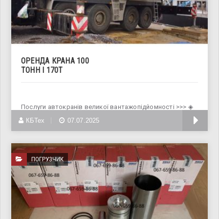
ОРЕНДА КРАНА 100
ТОНН І 170Т
Послуги автокранів великої вантажопідйомності >>> ◈
LIEBHERR LTM 1100-5.2 Макс.
КБТех
07.07.2025
ПОГРУЗЧИК