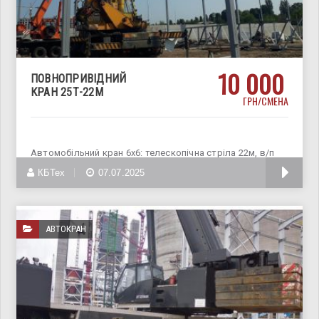
10 000
ПОВНОПРИВІДНИЙ
КРАН 25Т-22М
ГРН/СМЕНА
Автомобільний кран 6х6: телескопічна стріла 22м, в/п
25т. Застосування повнопривідного
КБТех
07.07.2025
АВТОКРАН