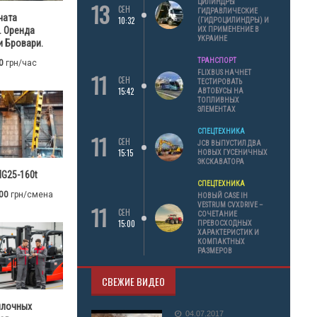
13
ЦИЛИНДРЫ
СЕН
ГИДРАВЛИЧЕСКИЕ
чата
10:32
(ГИДРОЦИЛИНДРЫ) И
. Оренда
ИХ ПРИМЕНЕНИЕ В
УКРАИНЕ
 Бровари.
ТРАНСПОРТ
0
грн/час
11
FLIXBUS НАЧНЕТ
СЕН
ТЕСТИРОВАТЬ
15:42
АВТОБУСЫ НА
ТОПЛИВНЫХ
ЭЛЕМЕНТАХ
СПЕЦТЕХНИКА
11
СЕН
JCB ВЫПУСТИЛ ДВА
15:15
НОВЫХ ГУСЕНИЧНЫХ
ЭКСКАВАТОРА
G25-160t
СПЕЦТЕХНИКА
00
грн/смена
НОВЫЙ CASE IH
11
VESTRUM CVXDRIVE –
СЕН
СОЧЕТАНИЕ
15:00
ПРЕВОСХОДНЫХ
ХАРАКТЕРИСТИК И
КОМПАКТНЫХ
РАЗМЕРОВ
СВЕЖИЕ ВИДЕО
илочных
04.07.2017