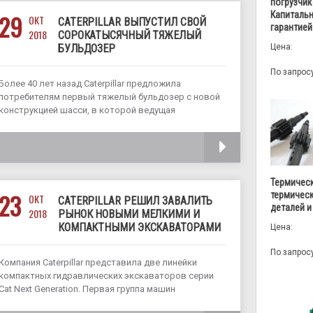
погрузчик
Капитальн
29
ОКТ
CATERPILLAR ВЫПУСТИЛ СВОЙ
гарантией
2018
СОРОКАТЫСЯЧНЫЙ ТЯЖЕЛЫЙ
Цена:
БУЛЬДОЗЕР
По запрос
Более 40 лет назад Caterpillar предложила
потребителям первый тяжелый бульдозер с новой
конструкцией шасси, в которой ведущая
звездочкой находится над траками.
Революционная, на то время, ходовая часть с
ЧИТАТЬ
высокой конструкцией привода прилегала к земле
лучше, чем классические гусеницы, что позволяло
Термическ
23
термичес
ОКТ
CATERPILLAR РЕШИЛ ЗАВАЛИТЬ
деталей и
2018
РЫНОК НОВЫМИ МЕЛКИМИ И
КОМПАКТНЫМИ ЭКСКАВАТОРАМИ
Цена:
По запрос
Компания Caterpillar представила две линейки
компактных гидравлических экскаваторов серии
Cat Next Generation. Первая группа машин
представлена шестью новыми моделями в