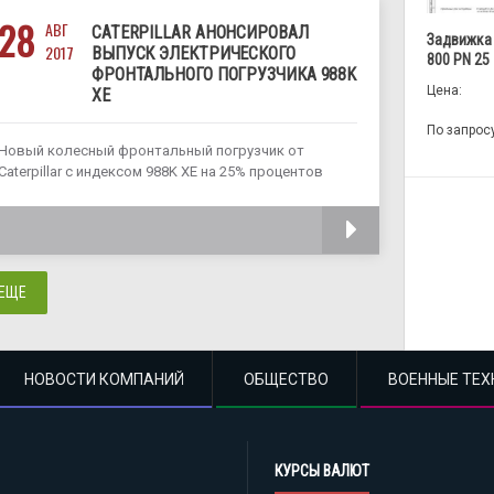
28
АВГ
CATERPILLAR АНОНСИРОВАЛ
Задвижка
2017
ВЫПУСК ЭЛЕКТРИЧЕСКОГО
800 PN 25
ФРОНТАЛЬНОГО ПОГРУЗЧИКА 988K
Цена:
XE
По запрос
Новый колесный фронтальный погрузчик от
Caterpillar с индексом 988K XE на 25% процентов
эффективнее своего предшественника и
разработан, по словам представителей компании,
ЧИТАТЬ
«для работы в таких местах, где экономия топлива
вносит большой вклад в общую стоимость
операций». Экономия топлива достигается
 ЕЩЕ
НОВОСТИ КОМПАНИЙ
ОБЩЕСТВО
ВОЕННЫЕ ТЕХ
КУРСЫ ВАЛЮТ