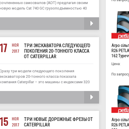
По запрос
сочлененных самосвалов (ADT) предлагая своим
новую модель Cat 740 GC грузоподъемностью 40
тонн. В данной машине используются, как
зарекомендовавшие себя и проверенные временем
ЧИТАТЬ
технические решения и функции, так и новинки. В
частности, на представленной модели
используются
17
НОЯ
ТРИ ЭКСКАВАТОРА СЛЕДУЮЩЕГО
Агро сіль
2017
ПОКОЛЕНИЯ 20-ТОННОГО КЛАССА
R26 PETLA
162 Туреч
ОТ CATERPILLAR
Цена:
Сразу три модели следующего поколения
По запрос
экскаваторов 20-тонного класса показала
компания Caterpillar – это машины с индексами 320
GC, 320 и 323. Все они существенно прибавили в
эффективности по сравнению с предыдущими
ЧИТАТЬ
моделями, также снизились издержки на
эксплуатацию и потребление топлива
15
НОЯ
ТРИ НОВЫЕ ДОРОЖНЫЕ ФРЕЗЫ ОТ
Агро сіль
2017
CATERPILLAR
R26 PETLA