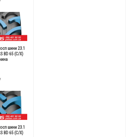
у
госп шини 23.1
S BD 65 (С/Х)
чина
у
госп шини 23.1
S BD 65 (С/Х)