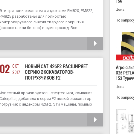
156
Цена:
Эти три новые машины с индексами PM820, PM822,
PM825 разработаны для полностью
По запрос
контролируемого снятия твердого покрытия
(асфальта или бетона) в один проход. Все
дорожные фрезы оборудованы турбированным
двигателем Cat C18 мощностью 755 л.с., с
ЧИТАТЬ
воздушной системой охлаждения выхлопных газов,
которая
02
ОКТ
НОВЫЙ CAT 426F2 РАСШИРЯЕТ
Агро сіль
2017
CЕРИЮ ЭКСКАВАТОРОВ-
R26 PETLA
ПОГРУЗЧИКОВ F2
153 Туреч
Цена:
Известный производитель спецтехники, компания
По запрос
Caterpillar, добавила к серии F2 новый экскаватор-
погрузчик с индексом 426F2. Эти машины, помимо
хороших характеристик производительности и
мощности обладают повышенной защитой от пыли
ЧИТАТЬ
и адаптированы для работы в условиях высоких
температур окружающей среды. Экскаватор-
погрузчик оснащен 4-цилиндровым