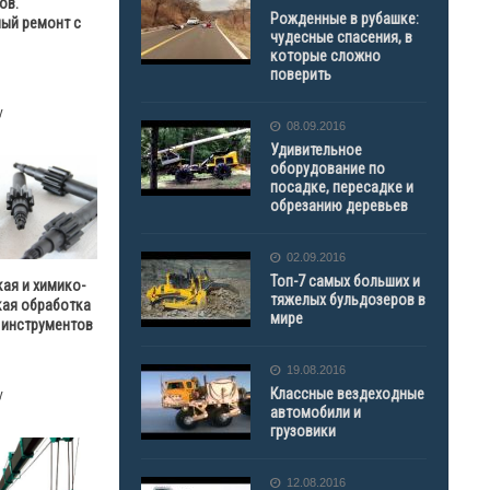
ов.
Рожденные в рубашке:
ый ремонт с
чудесные спасения, в
которые сложно
поверить
у
08.09.2016
Удивительное
оборудование по
посадке, пересадке и
обрезанию деревьев
02.09.2016
Топ-7 самых больших и
ая и химико-
тяжелых бульдозеров в
кая обработка
мире
 инструментов
19.08.2016
Классные вездеходные
у
автомобили и
грузовики
12.08.2016