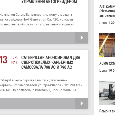
УПРАВЛЕНИЯ АВТОГРЕЙДЕРОМ
АГП колін
(ліктьова)
Компания Caterpillar выпустила новую модель
автовишки
автогрейдера Next Generation Cat 120, которая
Цена:
1 20
позволяет выбирать тип управления машиной.
Теперь клиентам компании доступны несколько
вариантов машины, управляемых джойстиком и
ЧИТАТЬ
несколько модификаций с традиционным рулем и
рычагами. В 2007 году Caterpillar представила
автогрейдеры серии
13
НОЯ
CATERPILLAR АНОНСИРОВАЛ ДВА
2018
СВЕРХТЯЖЕЛЫХ КАРЬЕРНЫХ
XCMG XCM
САМОСВАЛА 798 AC И 796 AC
Цена:
10 0
Caterpillar анонсировал выпуск двух новых
карьерных самосвалов ультра-класса - Cat 798 AC и
796 AC. По заявлению компании, новые машины
расширяют производственную линейку
сверхтяжелых грузовиков и предоставляют
ЧИТАТЬ
клиентам большую гибкость в выборе техники,
соответствующей их потребностям и
Ремонт в
предпочтениям. Продажи самосвалов