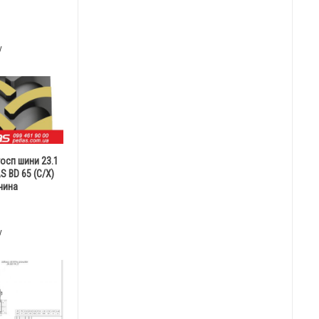
у
госп шини 23.1
S BD 65 (С/Х)
чина
у