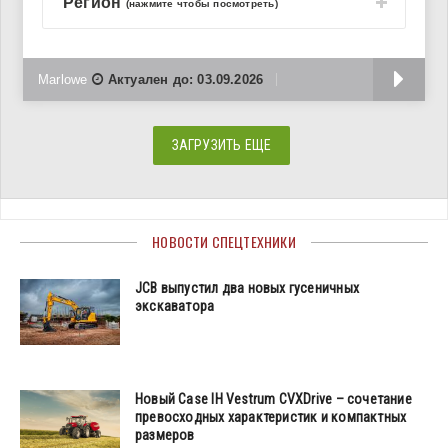
Регион
(нажмите чтобы посмотреть)
Б
Marlowe
Актуален до:
03.09.2026
ЗАГРУЗИТЬ ЕЩЕ
НОВОСТИ СПЕЦТЕХНИКИ
JCB выпустил два новых гусеничных
экскаватора
Новый Case IH Vestrum CVXDrive – сочетание
превосходных характеристик и компактных
размеров