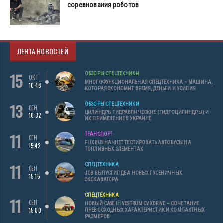
соревнования роботов
ЛЕНТА НОВОСТЕЙ
15
ОБЗОРЫ СПЕЦТЕХНИКИ
ОКТ
МНОГОФУНКЦИОНАЛЬНАЯ СПЕЦТЕХНИКА – МАШИНА,
10:48
КОТОРАЯ ЭКОНОМИТ ВРЕМЯ, ДЕНЬГИ И УСИЛИЯ
13
ОБЗОРЫ СПЕЦТЕХНИКИ
СЕН
ЦИЛИНДРЫ ГИДРАВЛИЧЕСКИЕ (ГИДРОЦИЛИНДРЫ) И
10:32
ИХ ПРИМЕНЕНИЕ В УКРАИНЕ
11
ТРАНСПОРТ
СЕН
FLIXBUS НАЧНЕТ ТЕСТИРОВАТЬ АВТОБУСЫ НА
15:42
ТОПЛИВНЫХ ЭЛЕМЕНТАХ
11
СПЕЦТЕХНИКА
СЕН
JCB ВЫПУСТИЛ ДВА НОВЫХ ГУСЕНИЧНЫХ
15:15
ЭКСКАВАТОРА
СПЕЦТЕХНИКА
11
СЕН
НОВЫЙ CASE IH VESTRUM CVXDRIVE – СОЧЕТАНИЕ
15:00
ПРЕВОСХОДНЫХ ХАРАКТЕРИСТИК И КОМПАКТНЫХ
РАЗМЕРОВ