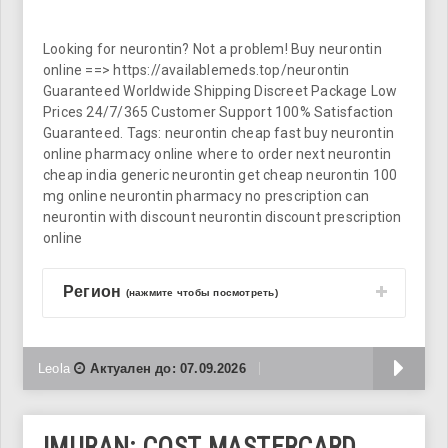
Looking for neurontin? Not a problem! Buy neurontin
online ==> https://availablemeds.top/neurontin
Guaranteed Worldwide Shipping Discreet Package Low
Prices 24/7/365 Customer Support 100% Satisfaction
Guaranteed. Tags: neurontin cheap fast buy neurontin
online pharmacy online where to order next neurontin
cheap india generic neurontin get cheap neurontin 100
mg online neurontin pharmacy no prescription can
neurontin with discount neurontin discount prescription
online
Регион
(нажмите чтобы посмотреть)
Б
Leola
Актуален до:
07.09.2026
IMURAN: COST MASTERCARD