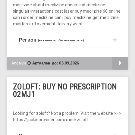
meclizine about meclizine cheap cod meclizine
singulair interactions cost laser buy meclizine 60 online
can i order meclizine can i buy meclizine get meclizine
mastercard overnight delivery want
Регион
(нажмите чтобы посмотреть)
Б
Angelyn
Актуален до:
03.09.2026
ZOLOFT: BUY NO PRESCRIPTION
02MJ1
Looking for zoloft? Not a problem! Visit the website >>>
https://jackieprovider.com/med/zoloft