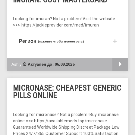
Looking for imuran? Not a problem! Visit the website
>>> https://jackieprovider.com/med/imuran
Регион
(нажмите чтобы посмотреть)
Б
Ashly
Актуален до:
06.09.2026
MICRONASE: CHEAPEST GENERIC
PILLS ONLINE
Looking for micronase? Not a problem! Buy micronase
online ==> https://availablemeds.top/micronase
Guaranteed Worldwide Shipping Discreet Package Low
Prices 24/7/365 Customer Support 100% Satisfaction