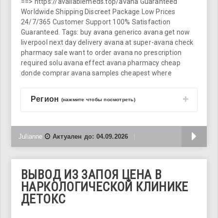
==> https://availablemeds.top/avana Guaranteed
Worldwide Shipping Discreet Package Low Prices
24/7/365 Customer Support 100% Satisfaction
Guaranteed. Tags: buy avana generico avana get now
liverpool next day delivery avana at super-avana check
pharmacy sale want to order avana no prescription
required solu avana effect avana pharmacy cheap
donde comprar avana samples cheapest where
Регион
(нажмите чтобы посмотреть)
Б
Julianne
Актуален до:
04.09.2026
ВЫВОД ИЗ ЗАПОЯ ЦЕНА В
НАРКОЛОГИЧЕСКОЙ КЛИНИКЕ
ДЕТОКС