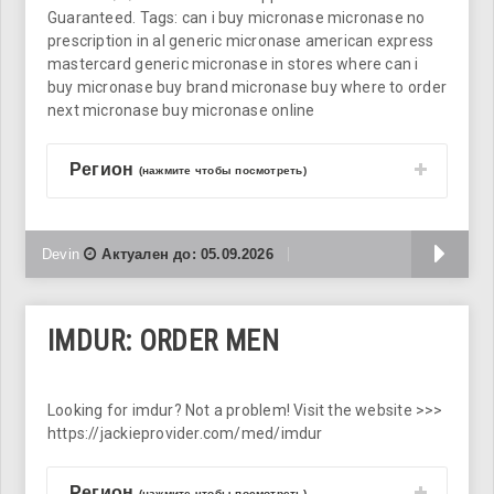
Guaranteed. Tags: can i buy micronase micronase no
prescription in al generic micronase american express
mastercard generic micronase in stores where can i
buy micronase buy brand micronase buy where to order
next micronase buy micronase online
Регион
(нажмите чтобы посмотреть)
Б
Devin
Актуален до:
05.09.2026
IMDUR: ORDER MEN
Looking for imdur? Not a problem! Visit the website >>>
https://jackieprovider.com/med/imdur
Регион
(нажмите чтобы посмотреть)