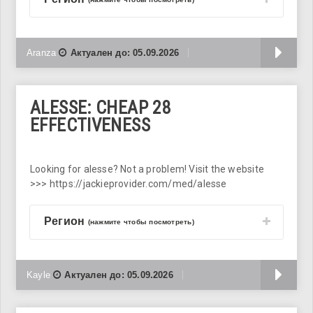
Б
Aranza
Актуален до:
05.09.2026
ALESSE: CHEAP 28
EFFECTIVENESS
Looking for alesse? Not a problem! Visit the website
>>> https://jackieprovider.com/med/alesse
Регион
(нажмите чтобы посмотреть)
Б
Kayle
Актуален до:
05.09.2026