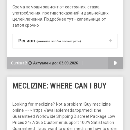
Схема помощи зависит от состояния, стажа
употребления, противопоказаний и дальнейших
целей лечения. Подробнее тут - капельница от
запоя срочно
Регион
(нажмите чтобы посмотреть)
Б
CurtisraB
Актуален до:
03.09.2026
MECLIZINE: WHERE CAN I BUY
Looking for meclizine? Not a problem! Buy meclizine
online ==> https://availablemeds.top/meclizine
Guaranteed Worldwide Shipping Discreet Package Low
Prices 24/7/365 Customer Support 100% Satisfaction
Guaranteed. Tags: want to order meclizine how to order