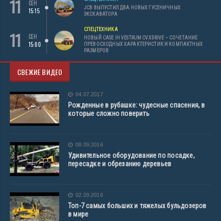
11
СЕН
JCB ВЫПУСТИЛ ДВА НОВЫХ ГУСЕНИЧНЫХ
15:15
ЭКСКАВАТОРА
СПЕЦТЕХНИКА
11
СЕН
НОВЫЙ CASE IH VESTRUM CVXDRIVE – СОЧЕТАНИЕ
15:00
ПРЕВОСХОДНЫХ ХАРАКТЕРИСТИК И КОМПАКТНЫХ
РАЗМЕРОВ
СВЕЖИЕ ВИДЕО
04.07.2017
Рожденные в рубашке: чудесные спасения, в
которые сложно поверить
08.09.2016
Удивительное оборудование по посадке,
пересадке и обрезанию деревьев
02.09.2016
Топ-7 самых больших и тяжелых бульдозеров
в мире