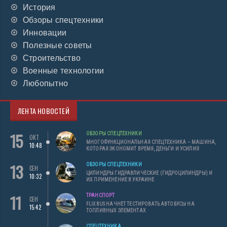
История
Обзоры спецтехники
Инновации
Полезные советы
Строительство
Военные технологии
Любопытно
ЛЕНТА НОВОСТЕЙ
15
ОБЗОРЫ СПЕЦТЕХНИКИ
ОКТ
МНОГОФУНКЦИОНАЛЬНАЯ СПЕЦТЕХНИКА – МАШИНА,
10:48
КОТОРАЯ ЭКОНОМИТ ВРЕМЯ, ДЕНЬГИ И УСИЛИЯ
13
ОБЗОРЫ СПЕЦТЕХНИКИ
СЕН
ЦИЛИНДРЫ ГИДРАВЛИЧЕСКИЕ (ГИДРОЦИЛИНДРЫ) И
10:32
ИХ ПРИМЕНЕНИЕ В УКРАИНЕ
11
ТРАНСПОРТ
СЕН
FLIXBUS НАЧНЕТ ТЕСТИРОВАТЬ АВТОБУСЫ НА
15:42
ТОПЛИВНЫХ ЭЛЕМЕНТАХ
СПЕЦТЕХНИКА